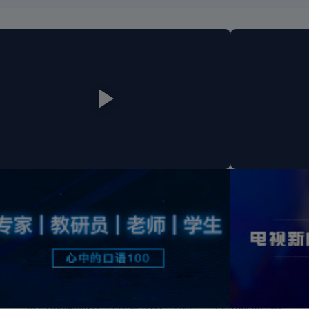
专家丨教研员丨老师丨学生丨心中的口语100
电
间相关政策
|
相关新闻
|
清睿口语100使命宣言
|
青少年安全上网
|
免责声
2013 苏州清睿智能科技股份有限公司（834987）杭州清睿信息技术有限公司
All R
清睿AIEnglish100（乳名口语100）
智慧学习空间系统软件1.0