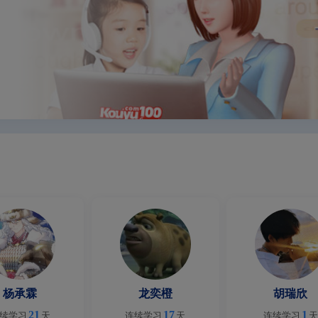
杨承霖
龙奕橙
胡瑞欣
21
17
1
续学习
天
连续学习
天
连续学习
天