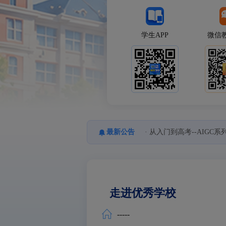
学生APP
微信
最新公告
· 从入门到高考--AIG
走进优秀学校
-----