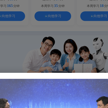
165
35
18
周学习
分钟
本周学习
分钟
本周学习
分
向他学习
向他学习
向他学习
36000+
31省覆盖
AI Tea
学校与机构选择
服务全国31个省市
Aryn 智