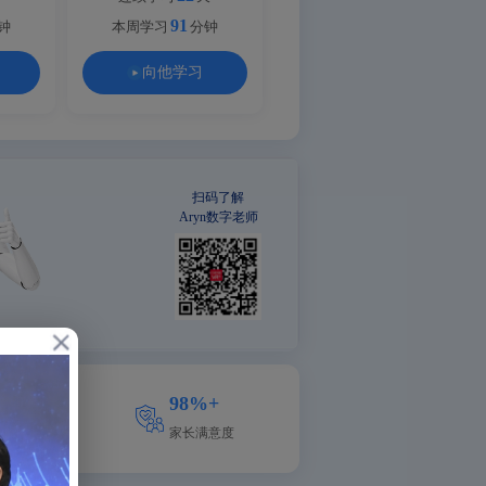
91
钟
本周学习
分钟
向他学习
扫码了解
Aryn数字老师
cher
98%+
能老师
家长满意度