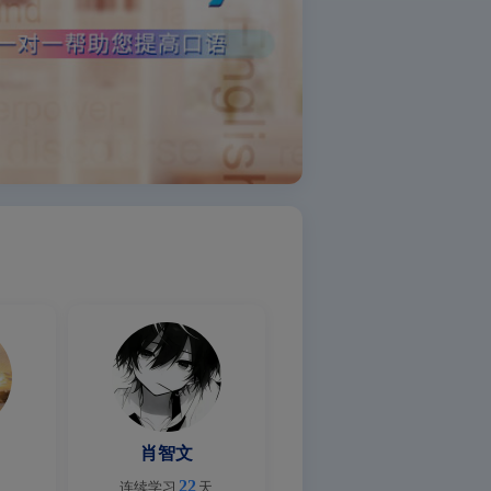
肖智文
22
连续学习
天