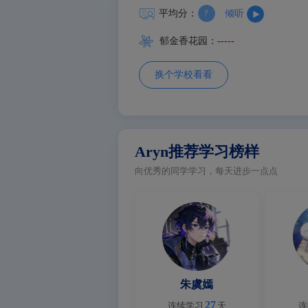
平均分：
倾听
郁金香花园：
-----
换个学校看看
Aryn推荐学习榜样
向优秀的同学学习，每天进步一点点
朱虞嫣
27
连续学习
天
连